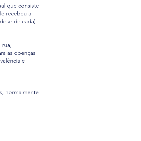
al que consiste
le recebeu a
a dose de cada)
 rua,
ara as doenças
evalência e
s, normalmente