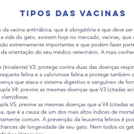
tipos das vacinas
da vacina antirrábica, que é obrigatória e que deve se
 a vida do gato, existem hoje no mercado, vacinas, que
, são extremamente importantes e que podem fazer part
a orientação do seu médico veterinário. A mais conhec
ce (trivalente) V3: protege contra duas das doenças resp
traqueite felina e a calicivirose felina e protege também
doença que ataca o sistema digestivo e sanguíneo de for
upla V4: previne as mesmas doenças que V3 (citadas ac
 clamidiose;
upla V5: previne as mesmas doenças que a V4 (citadas 
na, que é a causa de um dos mais altos índices de morta
tamente comum. A prevenção da leucemia felinos é poss
chances de longevidade de seu gato. Nem todos os ga