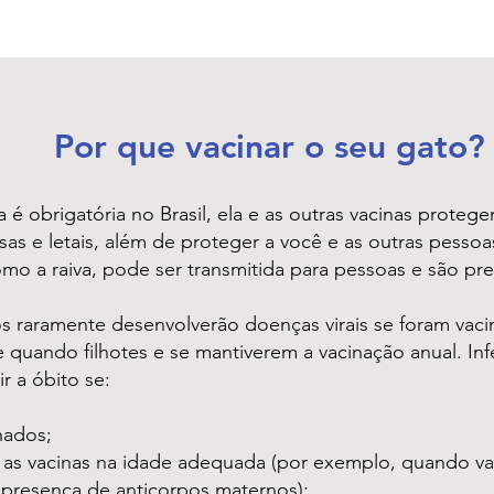
Por que vacinar o seu gato?
a é obrigatória no Brasil, ela e as outras vacinas prote
as e letais, além de proteger a você e as outras pessoa
o a raiva, pode ser transmitida para pessoas e são pre
s raramente desenvolverão doenças virais se foram vac
uando filhotes e se mantiverem a vacinação anual. Inf
r a óbito se:
nados;
as vacinas na idade adequada (por exemplo, quando va
 presença de anticorpos maternos);