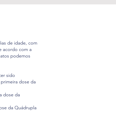
dias de idade, com
de acordo com a
e gatos podemos
ter sido
 primeira dose da
a dose da
dose da Quádrupla