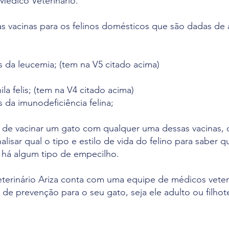
Médico Veterinário.
as vacinas para os felinos domésticos que são dadas de
s da leucemia; (tem na V5 citado acima)
a felis; (tem na V4 citado acima)
s da imunodeficiência felina;
 de vacinar um gato com qualquer uma dessas vacinas,
nalisar qual o tipo e estilo de vida do felino para saber q
e há algum tipo de empecilho.
eterinário Ariza conta com uma equipe de médicos veteri
de prevenção para o seu gato, seja ele adulto ou filhot