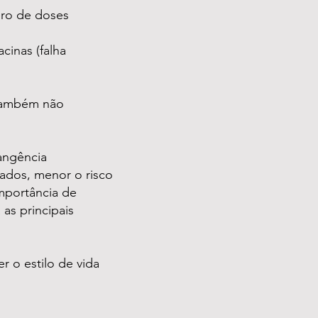
ero de doses
cinas (falha
 também não
angência
nados, menor o risco
importância de
 as principais
r o estilo de vida