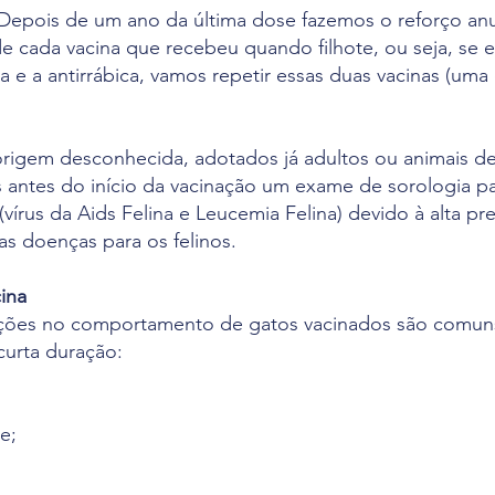
 Depois de um ano da última dose fazemos o reforço anu
 cada vacina que recebeu quando filhote, ou seja, se e
a e a antirrábica, vamos repetir essas duas vacinas (um
origem desconhecida, adotados já adultos ou animais de
ntes do início da vacinação um exame de sorologia p
 (vírus da Aids Felina e Leucemia Felina) devido à alta pr
as doenças para os felinos.
ina
ações no comportamento de gatos vacinados são comun
curta duração:
e;