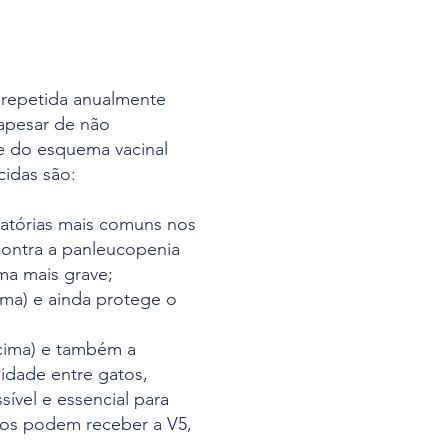
r repetida anualmente
 apesar de não
e do esquema vacinal
idas são:
iratórias mais comuns nos
 contra a panleucopenia
ma mais grave;
ima) e ainda protege o
acima) e também a
lidade entre gatos,
ível e essencial para
tos podem receber a V5,