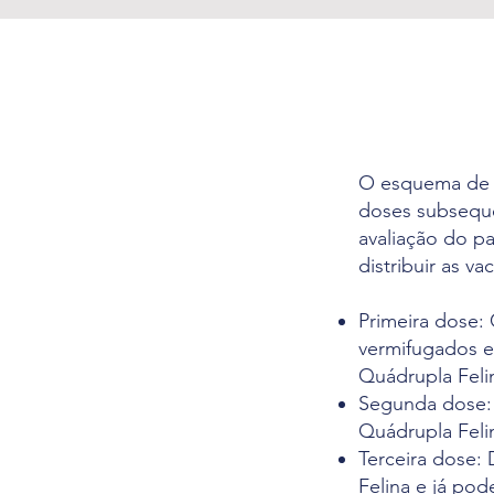
O esquema de va
doses subseque
avaliação do p
distribuir as v
Primeira dose: 
vermifugados e
Quádrupla Feli
Segunda dose: 
Quádrupla Feli
Terceira dose:
Felina e já po