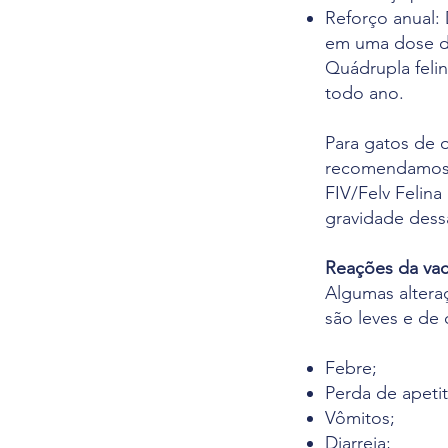
Reforço anual:
em uma dose de
Quádrupla felin
to
do
ano.
Para gatos de 
recomendamos a
FIV/Felv Felina
gravidade dess
Reações da vac
Algumas alter
são leves e de 
Febre;
Perda de apetit
Vômitos;
Diarreia;