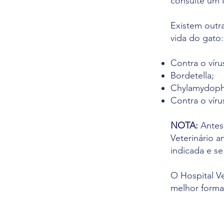
consulte um 
Existem outr
vida do gato:
Contra o víru
Bordetella;
Chylamydophil
Contra o víru
NOTA:
Antes
Veterinário a
indicada e s
O Hospital V
melhor forma 