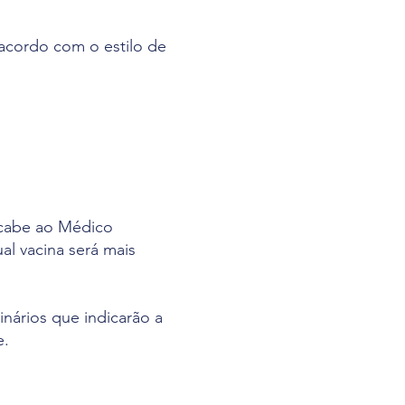
 acordo com o estilo de
 cabe ao Médico
ual vacina será mais
nários que indicarão a
e.