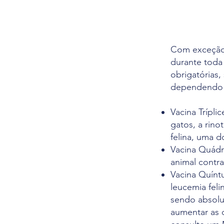
Com exceção 
durante toda
obrigatórias
dependendo d
Vacina Trípli
gatos, a rino
felina, uma 
Vacina Quádr
animal contra
Vacina Quínt
leucemia feli
sendo absolu
aumentar as 