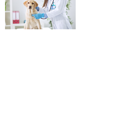
Unidade
Ariza Hospital Veterinário 24h
Rua José Bruni, 158, Itu Novo
Centro, Itu/SP
(11) 2429-6739 | 99873-8088 |
99944-2941
24h
Horários
Ariza Hospital Veterinário 24h
Segunda a Domingo:
24 horas