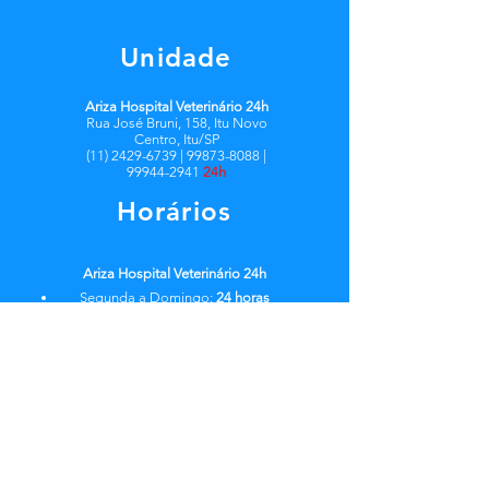
Unidade
Ariza Hospital Veterinário 24h
Rua José Bruni, 158, Itu Novo
Centro, Itu/SP
(11) 2429-6739 | 99873-8088 |
99944-2941
24h
Horários
Ariza Hospital Veterinário 24h
Segunda a Domingo:
24 horas
Redes Sociais