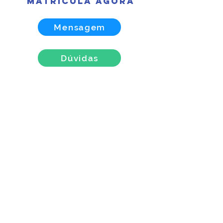
matrícula agora
Mensagem
Dúvidas
Unidade
Ariza Hospital Veterinário 24h
Rua José Bruni, 158, Itu Novo
Centro, Itu/SP
(11) 2429-6739 | 99873-8088 |
99944-2941
24h
Horários
Ariza Hospital Veterinário 24h