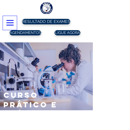
RESULTADO DE EXAMES
AGENDAMENTOS
LIGUE AGORA
Curso
prático e
teórico
patologia